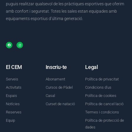
puguis realitzar qualsevol de les pràctiques esportives que oferim
amb confort i seguretat. Totes les sales estan equipades amb
equipaments esportius d’última generació.
El CEM
Inscriu-te
Legal
Serveis
Abonament
Política de privacitat
Activitats
Cursos de Pàdel
Condicions d'us
Espais
Casal
Política de cookies
Notícies
Curset de natació
Política de cancel·lació
Reserves
Termes i condicions
Equip
Política de protecció de
dades