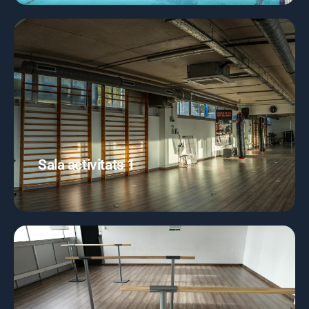
Sala activitats 1
Barres de body pump, discos, manuelles de diferents
kg, escala de coordinació, steps, pilotes medicinals,
sac de boxe
Sala activitats 1
Saber-ne més
Sala activitats 2
Sala polivalent on s'imparteixen activitats de tot tipus,
alta mitjana i baixa intensitat. Climatitzada,