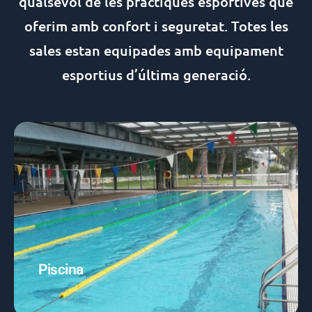
qualsevol de les pràctiques esportives que
oferim amb confort i seguretat. Totes les
sales estan equipades amb equipament
esportius d’última generació.
Pisicina
Piscina gran: 25m
Piscina petita
Espai de camilles d'aigua i xorros
Piscina
Saber-ne més