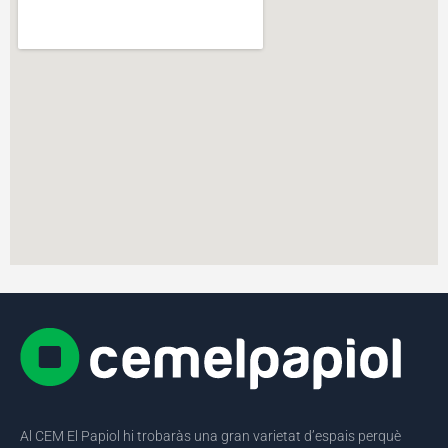
Al CEM El Papiol hi trobaràs una gran varietat d’espais perquè