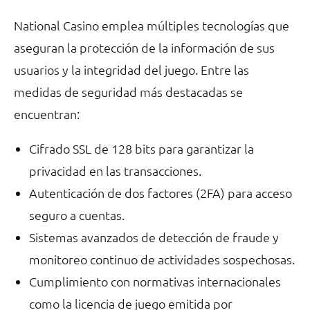
National Casino emplea múltiples tecnologías que
aseguran la protección de la información de sus
usuarios y la integridad del juego. Entre las
medidas de seguridad más destacadas se
encuentran:
Cifrado SSL de 128 bits para garantizar la
privacidad en las transacciones.
Autenticación de dos factores (2FA) para acceso
seguro a cuentas.
Sistemas avanzados de detección de fraude y
monitoreo continuo de actividades sospechosas.
Cumplimiento con normativas internacionales
como la licencia de juego emitida por