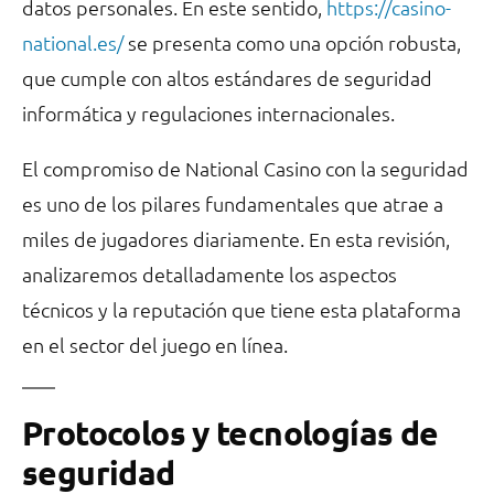
datos personales. En este sentido,
https://casino-
national.es/
se presenta como una opción robusta,
que cumple con altos estándares de seguridad
informática y regulaciones internacionales.
El compromiso de National Casino con la seguridad
es uno de los pilares fundamentales que atrae a
miles de jugadores diariamente. En esta revisión,
analizaremos detalladamente los aspectos
técnicos y la reputación que tiene esta plataforma
en el sector del juego en línea.
Protocolos y tecnologías de
seguridad