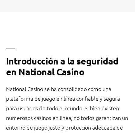
Introducción a la seguridad
en National Casino
National Casino se ha consolidado como una
plataforma de juego en línea confiable y segura
para usuarios de todo el mundo. Si bien existen
numerosos casinos en línea, no todos garantizan un
entorno de juego justo y protección adecuada de