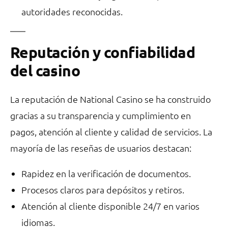
autoridades reconocidas.
Reputación y confiabilidad
del casino
La reputación de National Casino se ha construido
gracias a su transparencia y cumplimiento en
pagos, atención al cliente y calidad de servicios. La
mayoría de las reseñas de usuarios destacan:
Rapidez en la verificación de documentos.
Procesos claros para depósitos y retiros.
Atención al cliente disponible 24/7 en varios
idiomas.