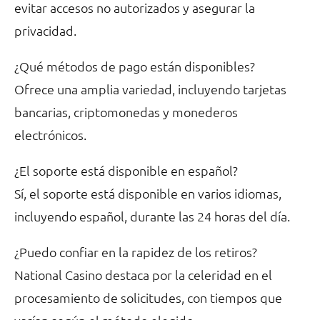
evitar accesos no autorizados y asegurar la
privacidad.
¿Qué métodos de pago están disponibles?
Ofrece una amplia variedad, incluyendo tarjetas
bancarias, criptomonedas y monederos
electrónicos.
¿El soporte está disponible en español?
Sí, el soporte está disponible en varios idiomas,
incluyendo español, durante las 24 horas del día.
¿Puedo confiar en la rapidez de los retiros?
National Casino destaca por la celeridad en el
procesamiento de solicitudes, con tiempos que