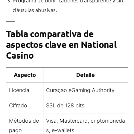
Programa de bonificaciones transparente y sin
cláusulas abusivas.
Tabla comparativa de
aspectos clave en National
Casino
Aspecto
Detalle
Licencia
Curaçao eGaming Authority
Cifrado
SSL de 128 bits
Métodos de
Visa, Mastercard, criptomoneda
pago
s, e-wallets