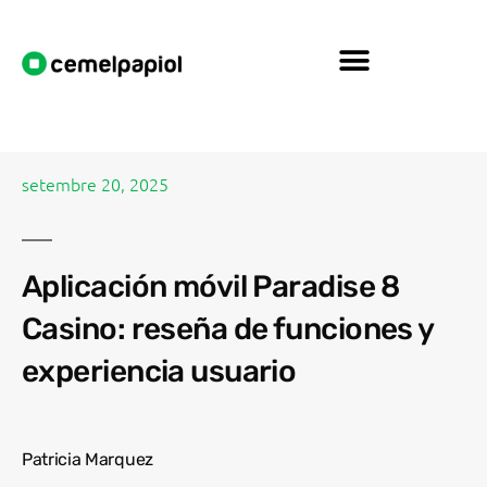
setembre 20, 2025
Aplicación móvil Paradise 8
Casino: reseña de funciones y
experiencia usuario
Patricia Marquez