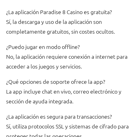
¿La aplicación Paradise 8 Casino es gratuita?
Sí, la descarga y uso de la aplicación son
completamente gratuitos, sin costes ocultos.
¿Puedo jugar en modo offline?
No, la aplicación requiere conexión a internet para
acceder a los juegos y servicios.
¿Qué opciones de soporte ofrece la app?
La app incluye chat en vivo, correo electrónico y
sección de ayuda integrada.
¿La aplicación es segura para transacciones?
Sí, utiliza protocolos SSL y sistemas de cifrado para
proteger todas las operaciones.