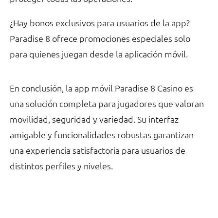
¿Hay bonos exclusivos para usuarios de la app?
Paradise 8 ofrece promociones especiales solo
para quienes juegan desde la aplicación móvil.
En conclusión, la app móvil Paradise 8 Casino es
una solución completa para jugadores que valoran
movilidad, seguridad y variedad. Su interfaz
amigable y funcionalidades robustas garantizan
una experiencia satisfactoria para usuarios de
distintos perfiles y niveles.