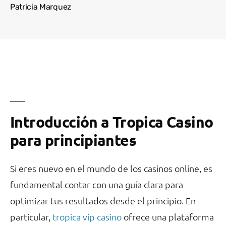
Patricia Marquez
Introducción a Tropica Casino
para principiantes
Si eres nuevo en el mundo de los casinos online, es
fundamental contar con una guía clara para
optimizar tus resultados desde el principio. En
particular,
tropica vip casino
ofrece una plataforma