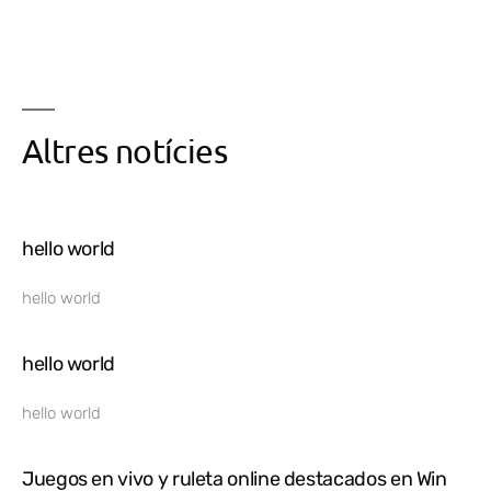
Altres notícies
hello world
hello world
hello world
hello world
Juegos en vivo y ruleta online destacados en Win