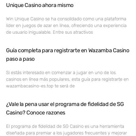
Unique Casino ahora mismo
Win Unique Casino se ha consolidado como una plataforma
líder en juegos de azar en línea, ofreciendo una experiencia
de usuario inigualable. Entre sus atractivos
Guía completa para registrarte en Wazamba Casino
paso a paso
Si estás interesado en comenzar a jugar en uno de los
casinos en línea más populares, esta guía para registrarte en
wazambacasino-es.top te será de
¿Vale la pena usar el programa de fidelidad de SG
Casino? Conoce razones
El programa de fidelidad de SG Casino es una herramienta
diseñada para premiar a los jugadores frecuentes y mejorar