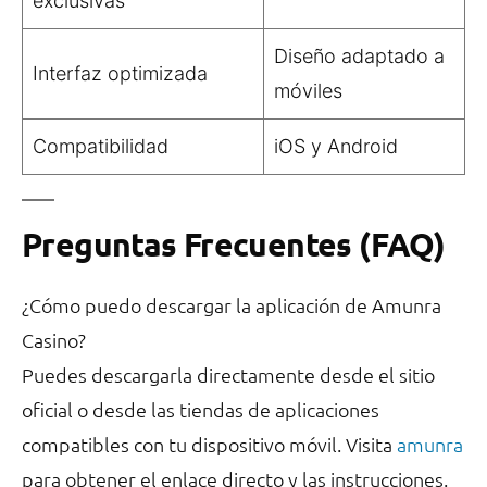
exclusivas
Diseño adaptado a
Interfaz optimizada
móviles
Compatibilidad
iOS y Android
Preguntas Frecuentes (FAQ)
¿Cómo puedo descargar la aplicación de Amunra
Casino?
Puedes descargarla directamente desde el sitio
oficial o desde las tiendas de aplicaciones
compatibles con tu dispositivo móvil. Visita
amunra
para obtener el enlace directo y las instrucciones.