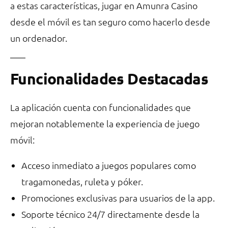
a estas características, jugar en Amunra Casino
desde el móvil es tan seguro como hacerlo desde
un ordenador.
Funcionalidades Destacadas
La aplicación cuenta con funcionalidades que
mejoran notablemente la experiencia de juego
móvil:
Acceso inmediato a juegos populares como
tragamonedas, ruleta y póker.
Promociones exclusivas para usuarios de la app.
Soporte técnico 24/7 directamente desde la