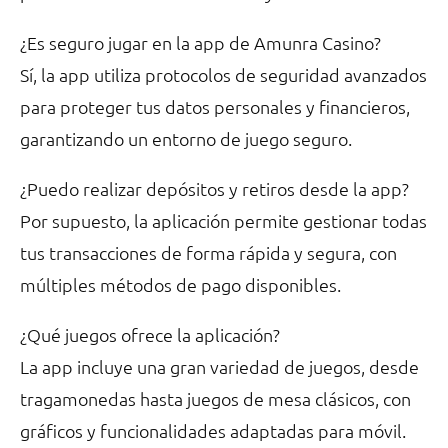
¿Es seguro jugar en la app de Amunra Casino?
Sí, la app utiliza protocolos de seguridad avanzados
para proteger tus datos personales y financieros,
garantizando un entorno de juego seguro.
¿Puedo realizar depósitos y retiros desde la app?
Por supuesto, la aplicación permite gestionar todas
tus transacciones de forma rápida y segura, con
múltiples métodos de pago disponibles.
¿Qué juegos ofrece la aplicación?
La app incluye una gran variedad de juegos, desde
tragamonedas hasta juegos de mesa clásicos, con
gráficos y funcionalidades adaptadas para móvil.