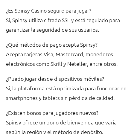
¿Es Spinsy Casino seguro para jugar?
Sí, Spinsy utiliza cifrado SSL y está regulado para
garantizar la seguridad de sus usuarios.
¿Qué métodos de pago acepta Spinsy?
Acepta tarjetas Visa, Mastercard, monederos
electrónicos como Skrill y Neteller, entre otros.
¿Puedo jugar desde dispositivos móviles?
Sí, la plataforma está optimizada para funcionar en
smartphones y tablets sin pérdida de calidad.
¿Existen bonos para jugadores nuevos?
Spinsy ofrece un bono de bienvenida que varía
según la región y el método de depósito.