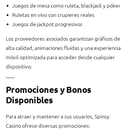
Juegos de mesa como ruleta, blackjack y póker
Ruletas en vivo con crupieres reales
Juegos de jackpot progresivos
Los proveedores asociados garantizan gráficos de
alta calidad, animaciones fluidas y una experiencia
móvil optimizada para acceder desde cualquier
dispositivo.
Promociones y Bonos
Disponibles
Para atraer y mantener a sus usuarios, Spinsy
Casino ofrece diversas promociones: