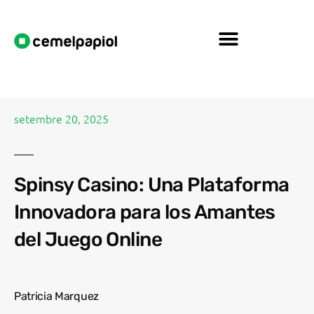
setembre 20, 2025
Spinsy Casino: Una Plataforma
Innovadora para los Amantes
del Juego Online
Patricia Marquez