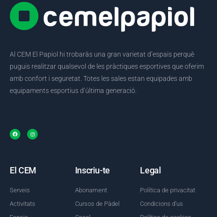
Al CEM El Papiol hi trobaràs una gran varietat d’espais perquè
puguis realitzar qualsevol de les pràctiques esportives que oferim
amb confort i seguretat. Totes les sales estan equipades amb
equipaments esportius d’última generació.
El CEM
Inscriu-te
Legal
Serveis
Abonament
Política de privacitat
Activitats
Cursos de Pàdel
Condicions d'us